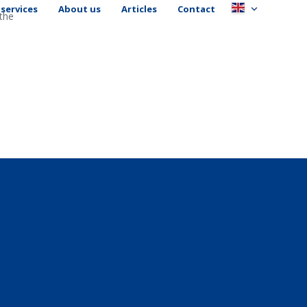
services
About us
Articles
Contact
 the