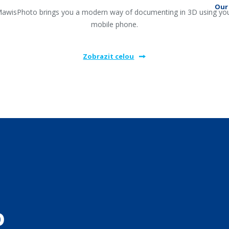
Our 
awisPhoto brings you a modern way of documenting in 3D using yo
mobile phone.
Zobrazit celou
o