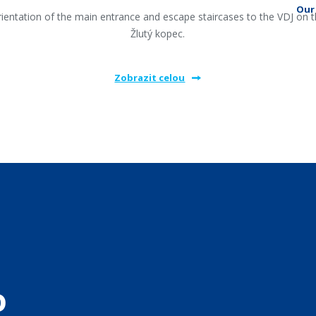
Our 
ientation of the main entrance and escape staircases to the VDJ on 
Žlutý kopec.
Zobrazit celou
o