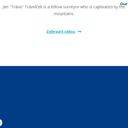
Our 
Jan "Tráva" Trávníček is a fellow surveyor who is captivated by the
mountains.
Zobrazit celou
o