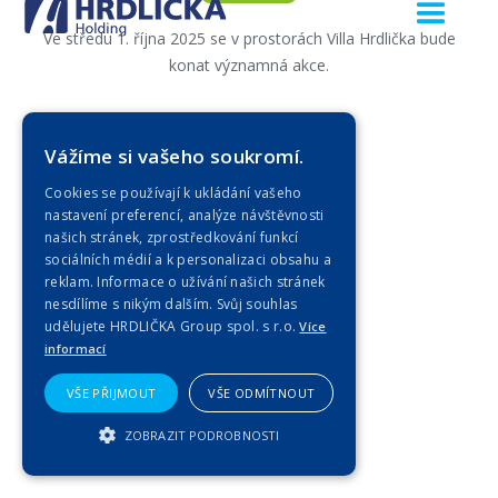
Ve středu 1. října 2025 se v prostorách Villa Hrdlička bude
konat významná akce.
Zobrazit celou
Vážíme si vašeho soukromí.
Cookies se používají k ukládání vašeho
nastavení preferencí, analýze návštěvnosti
našich stránek, zprostředkování funkcí
sociálních médií a k personalizaci obsahu a
reklam. Informace o užívání našich stránek
nesdílíme s nikým dalším. Svůj souhlas
udělujete HRDLIČKA Group spol. s r.o.
Více
informací
VŠE PŘIJMOUT
VŠE ODMÍTNOUT
ZOBRAZIT PODROBNOSTI
NEZBYTNĚ NUTNÉ SOUBORY