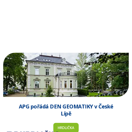
APG pořádá DEN GEOMATIKY v České
Lípě
HRDLIČKA