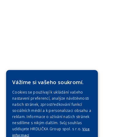
Vážíme si vašeho soukromí.
Cookies se používají k ukládání vašeho
nastavení preferencí, analýze návštěvnosti
našich stránek, zprostředkování funkcí
sociálních médií a k personalizaci obsahu a
reklam. Informace o užívání našich stránek
nesdílíme s nikým dalším. Svůj souhlas
udělujete HRDLIČKA Group spol. s r.o.
Více
informací