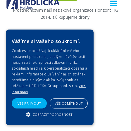
Prostřednictvím naší neziskové organizace Horizont HG
2014, z.ú kupujeme drony.
Zobrazit celou
Vážíme si vašeho soukromí.
Cookies se používají k ukládání vašeho
nastavení preferencí, analýze návštěvnosti
našich stránek, zprostředkování funkcí
sociálních médií a k personalizaci obsahu a
reklam. Informace o užívání našich stránek
nesdílíme s nikým dalším. Svůj souhlas
udělujete HRDLIČKA Group spol. s r.o.
Více
informací
VŠE PŘIJMOUT
VŠE ODMÍTNOUT
ZOBRAZIT PODROBNOSTI
NEZBYTNĚ NUTNÉ SOUBORY