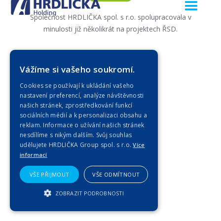
Společnost HRDLIČKA spol. s r.o. spolupracovala v
minulosti již několikrát na projektech ŘSD.
Zobrazit celou
Vážíme si vašeho soukromí.
Cookies se používají k ukládání vašeho
nastavení preferencí, analýze návštěvnosti
našich stránek, zprostředkování funkcí
sociálních médií a k personalizaci obsahu a
reklam. Informace o užívání našich stránek
nesdílíme s nikým dalším. Svůj souhlas
udělujete HRDLIČKA Group spol. s r.o.
Více
informací
VŠE PŘIJMOUT
VŠE ODMÍTNOUT
ZOBRAZIT PODROBNOSTI
NEZBYTNĚ NUTNÉ SOUBORY