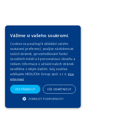
Vážíme si vašeho soukromí.
Cookies se používají k ukládání vašeho
nastavení preferencí, analýze návštěvnosti
našich stránek, zprostředkování funkcí
sociálních médií a k personalizaci obsahu a
reklam. Informace o užívání našich stránek
nesdílíme s nikým dalším. Svůj souhlas
udělujete HRDLIČKA Group spol. s r.o.
Více
informací
VŠE PŘIJMOUT
VŠE ODMÍTNOUT
ZOBRAZIT PODROBNOSTI
NEZBYTNĚ NUTNÉ SOUBORY