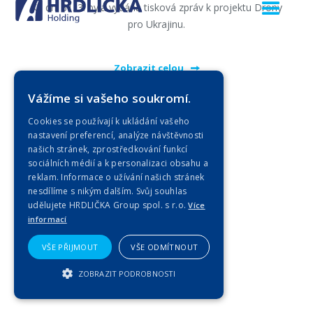
Ke dni 31. 3. byla vydána tisková zpráv k projektu Drony
pro Ukrajinu.
Zobrazit celou
Vážíme si vašeho soukromí.
Cookies se používají k ukládání vašeho
nastavení preferencí, analýze návštěvnosti
našich stránek, zprostředkování funkcí
sociálních médií a k personalizaci obsahu a
reklam. Informace o užívání našich stránek
nesdílíme s nikým dalším. Svůj souhlas
udělujete HRDLIČKA Group spol. s r.o.
Více
informací
VŠE PŘIJMOUT
VŠE ODMÍTNOUT
ZOBRAZIT PODROBNOSTI
NEZBYTNĚ NUTNÉ SOUBORY