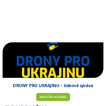
DRONY PRO UKRAJINU – tisková zpráva
HRDLIČKA HOLDING