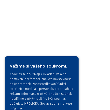
Vážíme si vašeho soukromí.
Cookies se používají k ukládání vašeho
nastavení preferencí, analýze návštěvnosti
našich stránek, zprostředkování funkcí
sociálních médií a k personalizaci obsahu a
reklam. Informace o užívání našich stránek
nesdílíme s nikým dalším. Svůj souhlas
udělujete HRDLIČKA Group spol. s r.o.
Více
informací