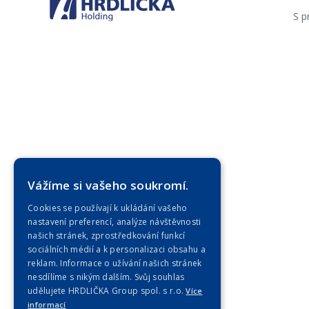
S p
Vážíme si vašeho soukromí.
Cookies se používají k ukládání vašeho
nastavení preferencí, analýze návštěvnosti
našich stránek, zprostředkování funkcí
sociálních médií a k personalizaci obsahu a
reklam. Informace o užívání našich stránek
nesdílíme s nikým dalším. Svůj souhlas
udělujete HRDLIČKA Group spol. s r.o.
Více
informací