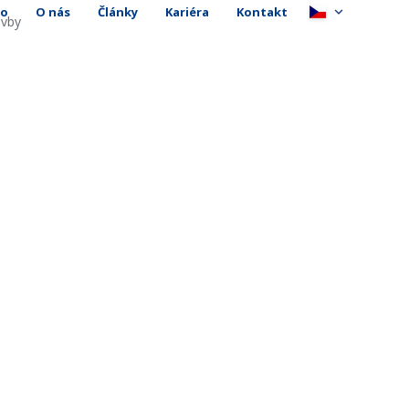
io
O nás
Články
Kariéra
Kontakt
avby