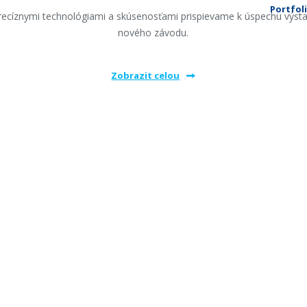
Portfol
recíznymi technológiami a skúsenosťami prispievame k úspechu výst
nového závodu.
Zobrazit celou