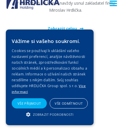
V nedožitých 93 letech navždy usnul zakladatel firmy
Miroslav Hrdlička.
Zobrazit celou
Vážíme si vašeho soukromí.
Cookies se používají k ukládání vašeho
nastavení preferencí, analýze návštěvnosti
našich stránek, zprostředkování funkcí
sociálních médií a k personalizaci obsahu a
reklam. Informace o užívání našich stránek
nesdílíme s nikým dalším. Svůj souhlas
udělujete HRDLIČKA Group spol. s r.o.
Více
informací
VŠE PŘIJMOUT
VŠE ODMÍTNOUT
ZOBRAZIT PODROBNOSTI
NEZBYTNĚ NUTNÉ SOUBORY