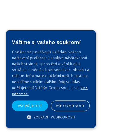
Vážíme si vašeho soukromí.
Cookies se používají k ukládání vašeho
nastavení preferencí, analýze návštěvnosti
našich stránek, zprostředkování funkcí
sociálních médií a k personalizaci obsahu a
reklam. Informace o užívání našich stránek
nesdílíme s nikým dalším. Svůj souhlas
udělujete HRDLIČKA Group spol. s r.o.
Více
informací
VŠE PŘIJMOUT
VŠE ODMÍTNOUT
ZOBRAZIT PODROBNOSTI
NEZBYTNĚ NUTNÉ SOUBORY