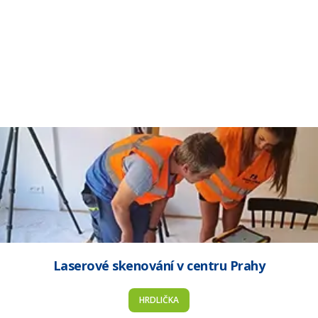
Laserové skenování v centru Prahy
HRDLIČKA