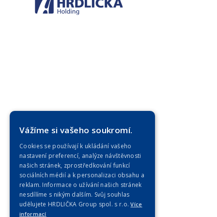
Vážíme si vašeho soukromí.
Cookies se používají k ukládání vašeho
nastavení preferencí, analýze návštěvnosti
našich stránek, zprostředkování funkcí
sociálních médií a k personalizaci obsahu a
reklam. Informace o užívání našich stránek
nesdílíme s nikým dalším. Svůj souhlas
udělujete HRDLIČKA Group spol. s r.o.
Více
informací