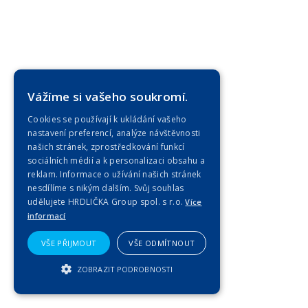
Vážíme si vašeho soukromí.
Cookies se používají k ukládání vašeho
nastavení preferencí, analýze návštěvnosti
našich stránek, zprostředkování funkcí
sociálních médií a k personalizaci obsahu a
reklam. Informace o užívání našich stránek
nesdílíme s nikým dalším. Svůj souhlas
udělujete HRDLIČKA Group spol. s r.o.
Více
informací
VŠE PŘIJMOUT
VŠE ODMÍTNOUT
ZOBRAZIT PODROBNOSTI
NEZBYTNĚ NUTNÉ SOUBORY