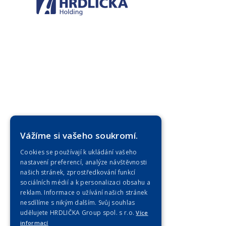
Vážíme si vašeho soukromí.
Cookies se používají k ukládání vašeho
nastavení preferencí, analýze návštěvnosti
našich stránek, zprostředkování funkcí
sociálních médií a k personalizaci obsahu a
reklam. Informace o užívání našich stránek
nesdílíme s nikým dalším. Svůj souhlas
udělujete HRDLIČKA Group spol. s r.o.
Více
informací