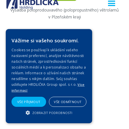
Výsadba poloprodouvavého (polopropustného) větrolamů
v Plzeňském kraji
Zobrazit celou
Vážíme si vašeho soukromí.
Cookies se používají k ukládání vašeho
nastavení preferencí, analýze návštěvnosti
našich stránek, zprostředkování funkcí
sociálních médií a k personalizaci obsahu a
reklam. Informace o užívání našich stránek
nesdílíme s nikým dalším. Svůj souhlas
udělujete HRDLIČKA Group spol. s r.o.
Více
informací
VŠE PŘIJMOUT
VŠE ODMÍTNOUT
ZOBRAZIT PODROBNOSTI
NEZBYTNĚ NUTNÉ SOUBORY