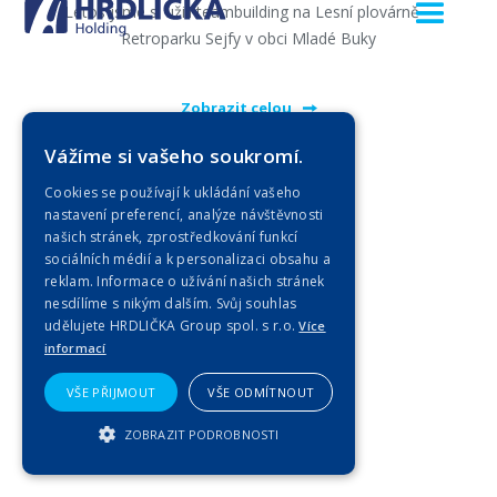
Letos jsme si užili teambuilding na Lesní plovárně –
Retroparku Sejfy v obci Mladé Buky
Zobrazit celou
Vážíme si vašeho soukromí.
Cookies se používají k ukládání vašeho
nastavení preferencí, analýze návštěvnosti
našich stránek, zprostředkování funkcí
sociálních médií a k personalizaci obsahu a
reklam. Informace o užívání našich stránek
nesdílíme s nikým dalším. Svůj souhlas
udělujete HRDLIČKA Group spol. s r.o.
Více
informací
VŠE PŘIJMOUT
VŠE ODMÍTNOUT
ZOBRAZIT PODROBNOSTI
NEZBYTNĚ NUTNÉ SOUBORY