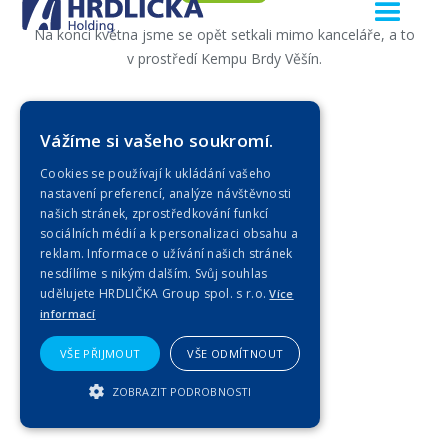
Na konci května jsme se opět setkali mimo kanceláře, a to
v prostředí Kempu Brdy Věšín.
Zobrazit celou
Vážíme si vašeho soukromí.
Cookies se používají k ukládání vašeho
nastavení preferencí, analýze návštěvnosti
našich stránek, zprostředkování funkcí
sociálních médií a k personalizaci obsahu a
reklam. Informace o užívání našich stránek
nesdílíme s nikým dalším. Svůj souhlas
udělujete HRDLIČKA Group spol. s r.o.
Více
informací
VŠE PŘIJMOUT
VŠE ODMÍTNOUT
ZOBRAZIT PODROBNOSTI
NEZBYTNĚ NUTNÉ SOUBORY