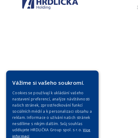
Vážíme si vašeho soukromí.
Cookies se používají k ukládání vašeho
nastavení preferencí, analýze návštěvnosti
našich stránek, zprostředkování funkcí
sociálních médií a k personalizaci obsahu a
reklam. Informace o užívání našich stránek
nesdílíme s nikým dalším. Svůj souhlas
udělujete HRDLIČKA Group spol. s r.o.
Více
informací