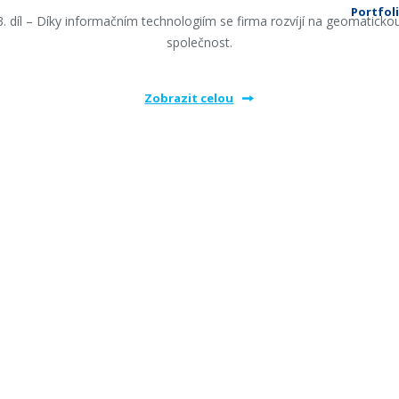
Portfol
3. díl – Díky informačním technologiím se firma rozvíjí na geomaticko
společnost.
Zobrazit celou