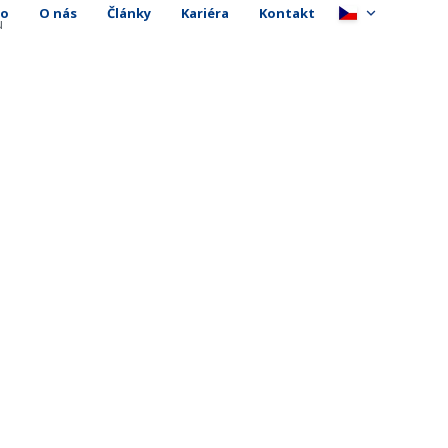
io
O nás
Články
Kariéra
Kontakt
u