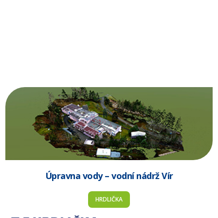
Úpravna vody – vodní nádrž Vír
HRDLIČKA