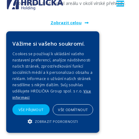
Vytvořili jsme BIM model areálu v okolí vírské přehrady.
Zobrazit celou
Vážíme si vašeho soukromí.
Cookies se používají k ukládání vašeho
nastavení preferencí, analýze návštěvnosti
našich stránek, zprostředkování funkcí
sociálních médií a k personalizaci obsahu a
reklam. Informace o užívání našich stránek
nesdílíme s nikým dalším. Svůj souhlas
udělujete HRDLIČKA Group spol. s r.o.
Více
informací
VŠE PŘIJMOUT
VŠE ODMÍTNOUT
ZOBRAZIT PODROBNOSTI
NEZBYTNĚ NUTNÉ SOUBORY