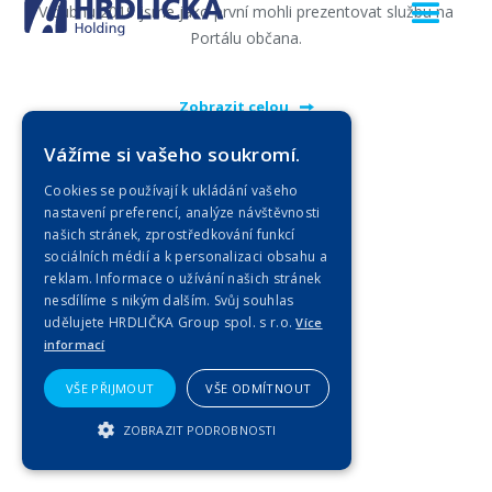
V dubnu 2019 jsme jako první mohli prezentovat službu na
Portálu občana.
Zobrazit celou
Vážíme si vašeho soukromí.
Cookies se používají k ukládání vašeho
nastavení preferencí, analýze návštěvnosti
našich stránek, zprostředkování funkcí
sociálních médií a k personalizaci obsahu a
reklam. Informace o užívání našich stránek
nesdílíme s nikým dalším. Svůj souhlas
udělujete HRDLIČKA Group spol. s r.o.
Více
informací
VŠE PŘIJMOUT
VŠE ODMÍTNOUT
ZOBRAZIT PODROBNOSTI
NEZBYTNĚ NUTNÉ SOUBORY