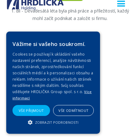
1. díl - Devadesátá léta byla plná práce a příležitostí, každý
mohl začít podnikat a založit si firmu.
Zobrazit celou
Vážíme si vašeho soukromí.
Cookies se používají k ukládání vašeho
nastavení preferencí, analýze návštěvnosti
našich stránek, zprostředkování funkcí
sociálních médií a k personalizaci obsahu a
reklam. Informace o užívání našich stránek
nesdílíme s nikým dalším. Svůj souhlas
udělujete HRDLIČKA Group spol. s r.o.
Více
informací
VŠE PŘIJMOUT
VŠE ODMÍTNOUT
ZOBRAZIT PODROBNOSTI
NEZBYTNĚ NUTNÉ SOUBORY