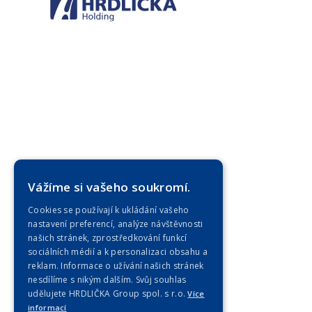
Vážíme si vašeho soukromí.
Cookies se používají k ukládání vašeho
nastavení preferencí, analýze návštěvnosti
našich stránek, zprostředkování funkcí
sociálních médií a k personalizaci obsahu a
reklam. Informace o užívání našich stránek
nesdílíme s nikým dalším. Svůj souhlas
udělujete HRDLIČKA Group spol. s r.o.
Více
informací