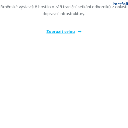
Portfol
Brněnské výstaviště hostilo v září tradiční setkání odborníků z oblasti
dopravní infrastruktury.
Zobrazit celou